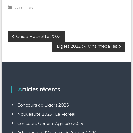
Actualités
N
Guide Hachette 2022
Ligers 2022 : 4 Vins médaillés
a
v
i
g
Articles récents
a
Concours de Ligers 2026
Nouveauté 2025 : Le Floréal
t
Concours Général Agricole 2025
i
Article Echo d’Ancenis du 7 mars 2024