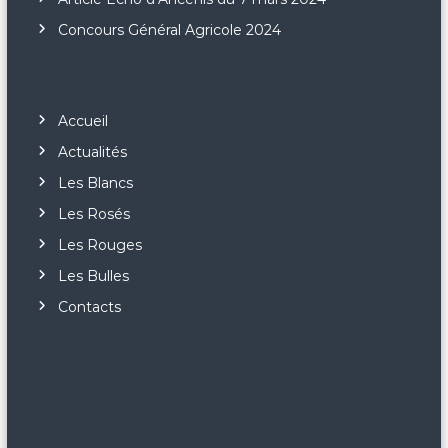
o
Concours Général Agricole 2024
n
d
Accueil
Actualités
e
Les Blancs
l
Les Rosés
Les Rouges
’
Les Bulles
a
Contacts
r
t
i