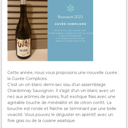
e
n
t
d
e
s
A
u
t
e
l
s
Cette année, nous vous proposons une nouvelle cuvée :
la Cuvée Complices.
C’est un vin blanc demi-sec issu d’un assemblage
Chardonnay Sauvignon. Il s’agit d’un vin blanc avec un
nez aux arômes de poires, fruit exotique frais avec une
agréable touche de minéralité et de citron confit. La
bouche est ronde et fraîche se terminant par une belle
vivacité. Vous pouvez le déguster en apéritif, avec un
foie gras ou de la cuisine asiatique.