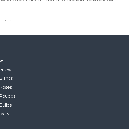
de Loire
eil
alités
Blancs
 Rosés
 Rouges
Bulles
tacts