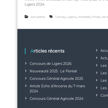
a
Ligers 2024.
u
r
e
,
,
,
,
Actualités
Gamay
Ligers
médaille
Pinot
Val 
n
t
d
e
s
A
Articles récents
Accu
u
t
Actu
e
Concours de Ligers 2026
Les 
l
Nouveauté 2025 : Le Floréal
s
Les
Concours Général Agricole 2025
Les
Article Echo d’Ancenis du 7 mars
Les 
2024
Con
Concours Général Agricole 2024