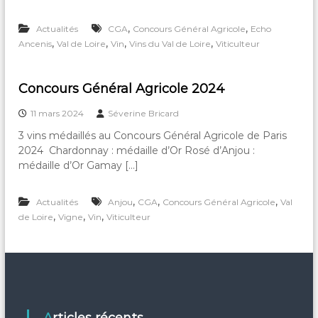
e
n
,
,
t
Actualités
CGA
Concours Général Agricole
Echo
d
,
,
,
,
Ancenis
Val de Loire
Vin
Vins du Val de Loire
Viticulteur
e
s
A
Concours Général Agricole 2024
u
t
11 mars 2024
Séverine Bricard
e
l
3 vins médaillés au Concours Général Agricole de Paris
s
2024 Chardonnay : médaille d’Or Rosé d’Anjou :
médaille d’Or Gamay […]
,
,
,
Actualités
Anjou
CGA
Concours Général Agricole
Val
,
,
,
de Loire
Vigne
Vin
Viticulteur