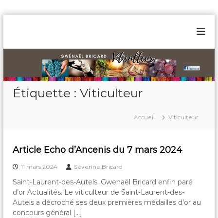
A
l
G
V
l
i
w
e
t
r
é
i
a
n
c
u
u
a
l
Étiquette :
Viticulteur
c
ë
t
o
l
e
n
u
Accueil
Viticulteur
B
t
r
r
e
à
n
i
S
Article Echo d’Ancenis du 7 mars 2024
a
u
c
i
a
11 mars 2024
Séverine Bricard
n
r
t
Saint-Laurent-des-Autels. Gwenaël Bricard enfin paré
L
d
d’or Actualités. Le viticulteur de Saint-Laurent-des-
a
Autels a décroché ses deux premières médailles d’or au
u
r
concours général […]